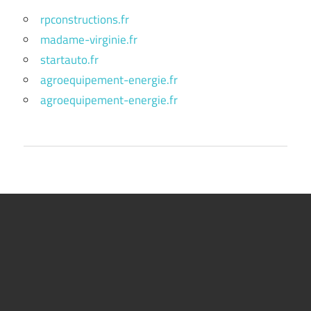
rpconstructions.fr
madame-virginie.fr
startauto.fr
agroequipement-energie.fr
agroequipement-energie.fr